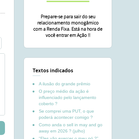
Prepare-se para sair do seu
relacionamento monogâmico
com a Renda Fixa. Está na hora de
você entrar em Ação !!
Textos indicados
A ilusão do grande prêmio
O preço médio da ação é
influenciado pelo lançamento
coberto ?
Se comprei uma PUT, o que
poderá acontecer comigo ?
Como anda o sell in may and go
away em 2026 ? (julho)
“Eles vão exercer o meu pó ?”