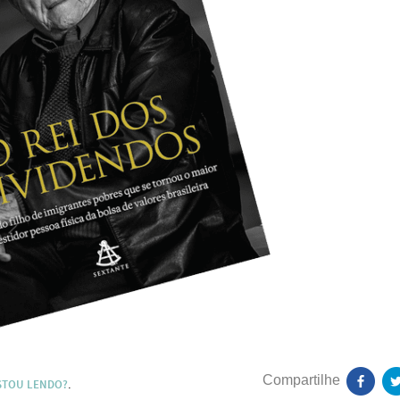
STOU LENDO?
.