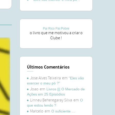
Pai Rico Pai Pobre
o livro que me motivou a criar o
Clube !
Últimos Comentários
Jose Alves Teixeira
em
“Eles vão
exercer o meu pó ?”
Joao
em
Livros ||| O Mercado de
Ações em 25 Episódios
Linneu Beheregaray Silva
em
O
que estou lendo ?
Marcelo
em
O suficiente …