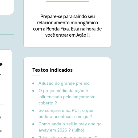
Prepare-se para sair do seu
relacionamento monogâmico
com a Renda Fixa. Está na hora de
você entrar em Ação !!
e
Textos indicados
r
A ilusão do grande prêmio
O preço médio da ação é
influenciado pelo lançamento
coberto ?
Se comprei uma PUT, o que
poderá acontecer comigo ?
a
Como anda o sell in may and go
away em 2026 ? (julho)
pa
“Eles vão exercer o meu pó ?”