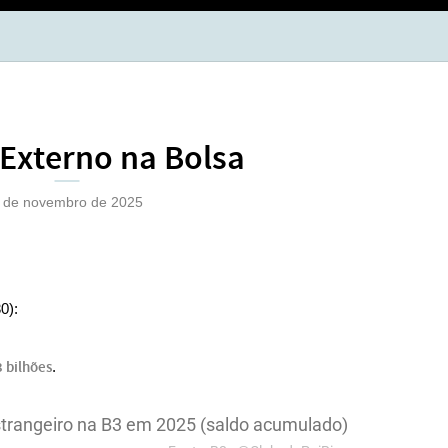
BOL
OPÇ
 Externo na Bolsa
 de novembro de 2025
0):
 bilhões
.