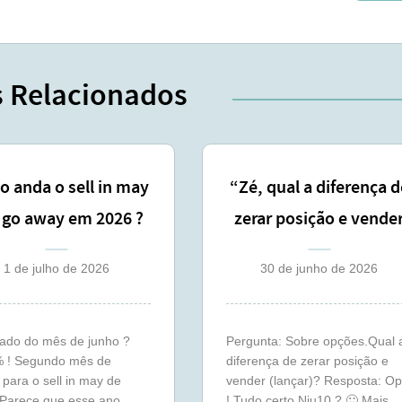
s Relacionados
 anda o sell in may
“Zé, qual a diferença d
 go away em 2026 ?
zerar posição e vende
(junho)
(lançar) ?”
1 de julho de 2026
30 de junho de 2026
tado do mês de junho ?
Pergunta: Sobre opções.Qual 
% ! Segundo mês de
diferença de zerar posição e
para o sell in may de
vender (lançar)? Resposta: O
 Parece que esse ano
! Tudo certo Niu10 ? 🙂 Mais