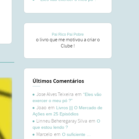
Pai Rico Pai Pobre
o livro que me motivou a criar o
Clube !
Últimos Comentários
Jose Alves Teixeira
em
“Eles vão
exercer o meu pó ?”
Joao
em
Livros ||| O Mercado de
Ações em 25 Episódios
Linneu Beheregaray Silva
em
O
que estou lendo ?
Marcelo
em
O suficiente …