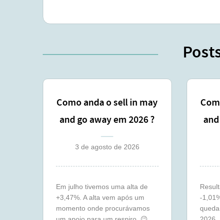
Post
Como anda o sell in may
Como
and go away em 2026 ?
and
(julho)
3 de agosto de 2026
Em julho tivemos uma alta de
Resul
+3,47%. A alta vem após um
-1,01
momento onde procurávamos
queda 
um apoio para um respiro. 😉
2026.