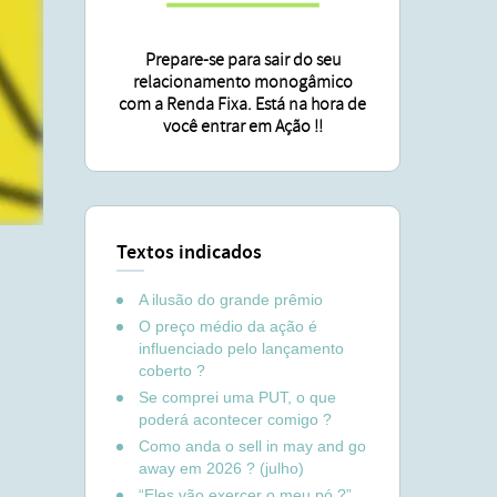
Prepare-se para sair do seu
relacionamento monogâmico
com a Renda Fixa. Está na hora de
você entrar em Ação !!
Textos indicados
A ilusão do grande prêmio
O preço médio da ação é
influenciado pelo lançamento
coberto ?
Se comprei uma PUT, o que
poderá acontecer comigo ?
Como anda o sell in may and go
away em 2026 ? (julho)
“Eles vão exercer o meu pó ?”