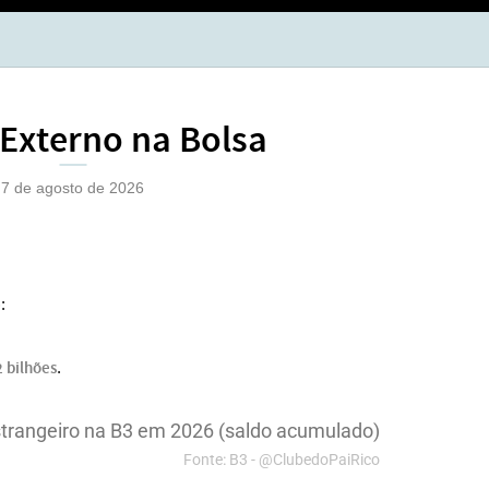
BOL
OPÇ
 Externo na Bolsa
7 de agosto de 2026
:
 bilhões
.