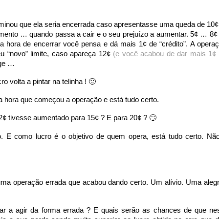
rminou que ela seria encerrada caso apresentasse uma queda de 10¢
mento … quando passa a cair e o seu prejuízo a aumentar. 5¢ … 8
 hora de encerrar você pensa e dá mais 1¢ de “crédito”. A opera
u “novo” limite, caso apareça 12¢
(e você acabou de dar mais 1¢
rge …
o volta a pintar na telinha ! 🙂
a hora que começou a operação e está tudo certo.
12¢ tivesse aumentado para 15¢ ? E para 20¢ ? 🙄
. E como lucro é o objetivo de quem opera, está tudo certo. Nã
ma operação errada que acabou dando certo. Um alívio. Uma alegr
ar a agir da forma errada ? E quais serão as chances de que ne