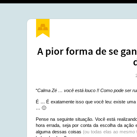
A pior forma de se ga
“
Calma Zé … você está louco !! Como pode ser rui
É … É exatamente isso que você leu: existe uma f
… 🙁
Pense na seguinte situação. Você está realizan
hora errada, seja por conta da escolha da ação
alguma dessas coisas
(ou todas elas ao mesmo