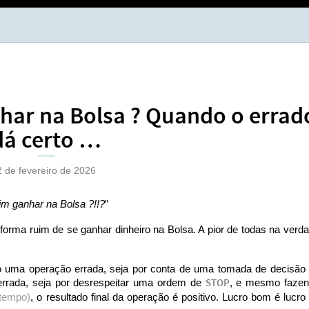
BOL
OPÇ
nhar na Bolsa ? Quando o errad
dá certo …
2 de fevereiro de 2026
m ganhar na Bolsa ?!!?
”
orma ruim de se ganhar dinheiro na Bolsa. A pior de todas na verd
do uma operação errada, seja por conta de uma tomada de decisão
 errada, seja por desrespeitar uma ordem de
STOP
, e mesmo faze
 tempo)
, o resultado final da operação é positivo. Lucro bom é lucro