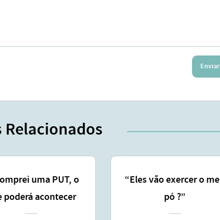
Enviar
s Relacionados
comprei uma PUT, o
“Eles vão exercer o m
 poderá acontecer
pó ?”
comigo ?