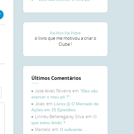
Pai Rico Pai Pobre
o livro que me motivou a criar o
Clube !
Últimos Comentários
Jose Alves Teixeira
em
“Eles vão
exercer o meu pó ?”
Joao
em
Livros ||| O Mercado de
Ações em 25 Episódios
Linneu Beheregaray Silva
em
O
que estou lendo ?
Marcelo
em
O suficiente …