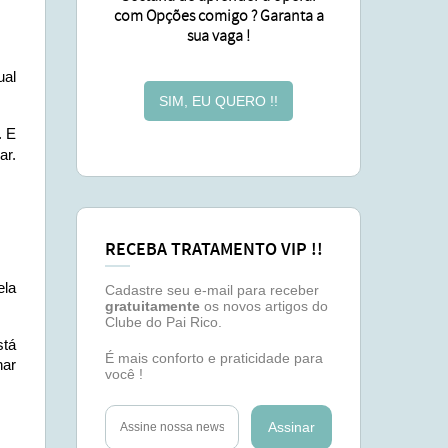
com Opções comigo ? Garanta a
sua vaga !
ual
SIM, EU QUERO !!
. E
ar.
RECEBA TRATAMENTO VIP !!
ela
Cadastre seu e-mail para receber
gratuitamente
os novos artigos do
Clube do Pai Rico.
stá
É mais conforto e praticidade para
har
você !
Assinar