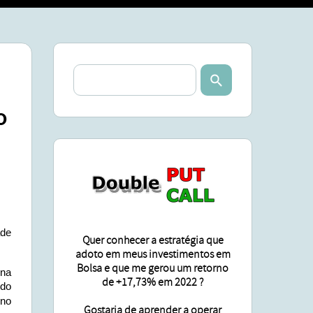
SA
ÕES
o
ade
Quer conhecer a estratégia que
adoto em meus investimentos em
Bolsa e que me gerou um retorno
 na
de +17,73% em 2022 ?
ndo
 no
Gostaria de aprender a operar