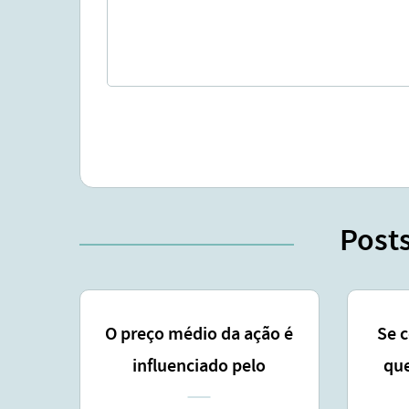
Post
O preço médio da ação é
Se 
influenciado pelo
que
lançamento coberto ?