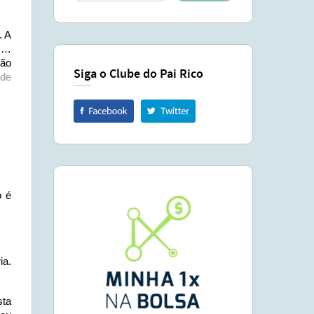
. A
¢ …
ção
Siga o Clube do Pai Rico
 de
o é
ia.
sta