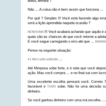
bolso, lembra ?
Não … A coisa não é bem assim que funciona …
Por quê ? Simples !!! Você está fazendo algo err
será a lição aprendida naquela ocasião ?
NENHUMA
!!! Você acabará achando que aquilo é a
quais são as chances de que você retorne a adota
E você segue carregando o erro até que …
BAAAA
Pense na seguinte situação:
#1 Mercado subindo
…
Até Merposa sobe forte, e é nela que você depos
ação. Mas você compra … e no final sai com lucro
Uma excelente escolha pensará você. Correto
favorável e
TUDO
sobe. Não foi uma decisão 
dinheiro.
Se você ganhou dinheiro com uma má escolha … At