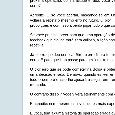
próxima operação, com a atitude errada, você ve
certo?
Acredite … se você acertar, baseando-se em um
voltará a repetir o mesmo erro no futuro. O pior
proporções e com isso a perda jogar tudo o que con
Se você precisa torcer para que uma operação dê
feedback que ela lhe trará será valioso, a lição a
repeti-la.
Já o erro que deu certo … Sim, o erro ficará te 
certo. E para que isso passe para um “eu dito o 
O pior erro que se pode cometer na Bolsa é obter
uma decisão errada. De novo: quando estiver erra
todo o sempre e isso lhe ajudará a seguir em fr
mercado.
O contrário disso ? Você viverá eternamente com o
E acredite: nem mesmo os investidores mais exper
E você, tem alguma história de operação errada qu