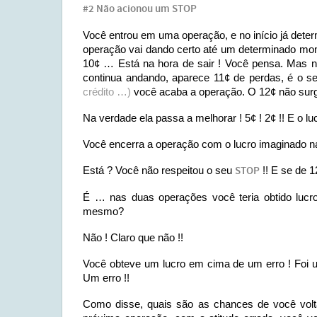
#2 Não acionou um STOP
Você entrou em uma operação, e no início já dete
operação vai dando certo até um determinado mo
10¢ … Está na hora de sair ! Você pensa. Mas na
continua andando, aparece 11¢ de perdas, é o se
crédito …)
você acaba a operação. O 12¢ não su
Na verdade ela passa a melhorar ! 5¢ ! 2¢ !! E o lucr
Você encerra a operação com o lucro imaginado n
Está ? Você não respeitou o seu
STOP
!! E se de 
É … nas duas operações você teria obtido lucro
mesmo?
Não ! Claro que não !!
Você obteve um lucro em cima de um erro ! Foi u
Um erro !!
Como disse, quais são as chances de você volt