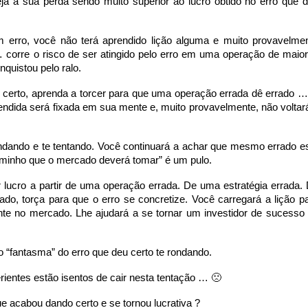
ja a sua perda sendo muito superior ao lucro obtido no erro que 
 erro, você não terá aprendido lição alguma e muito provavelme
 … corre o risco de ser atingido pelo erro em uma operação de maio
quistou pelo ralo.
 certo, aprenda a torcer para que uma operação errada dê errado 
prendida será fixada em sua mente e, muito provavelmente, não voltar
rondando e te tentando. Você continuará a achar que mesmo errado e
caminho que o mercado deverá tomar” é um pulo.
 lucro a partir de uma operação errada. De uma estratégia errada.
do, torça para que o erro se concretize. Você carregará a lição p
ente no mercado. Lhe ajudará a se tornar um investidor de sucesso
 “fantasma” do erro que deu certo te rondando.
ientes estão isentos de cair nesta tentação … 🙁
e acabou dando certo e se tornou lucrativa ?