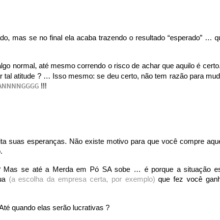
ado, mas se no final ela acaba trazendo o resultado “esperado” … q
lgo normal, até mesmo correndo o risco de achar que aquilo é certo
r tal atitude ? … Isso mesmo: se deu certo, não tem razão para mud
ANNNNGGGG
!!!
ita suas esperanças. Não existe motivo para que você compre aqu
.
 ? Mas se até a Merda em Pó SA sobe … é porque a situação e
sua
(a escolha da empresa certa, por exemplo)
que fez você gan
é quando elas serão lucrativas ?