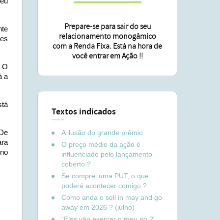
deu
Prepare-se para sair do seu
nte
relacionamento monogâmico
res
com a Renda Fixa. Está na hora de
você entrar em Ação !!
… O
á a
stá
Textos indicados
 De
A ilusão do grande prêmio
ara
O preço médio da ação é
 no
influenciado pelo lançamento
coberto ?
Se comprei uma PUT, o que
poderá acontecer comigo ?
Como anda o sell in may and go
away em 2026 ? (julho)
“Eles vão exercer o meu pó ?”