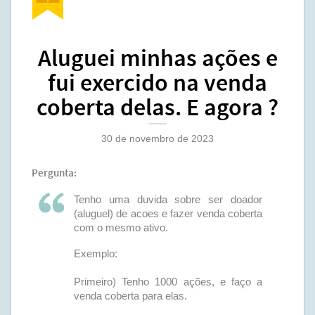
Aluguei minhas ações e
fui exercido na venda
coberta delas. E agora ?
30 de novembro de 2023
Pergunta:
Tenho uma duvida sobre ser doador
(aluguel) de acoes e fazer venda coberta
com o mesmo ativo.
Exemplo:
Primeiro) Tenho 1000 ações, e faço a
venda coberta para elas.