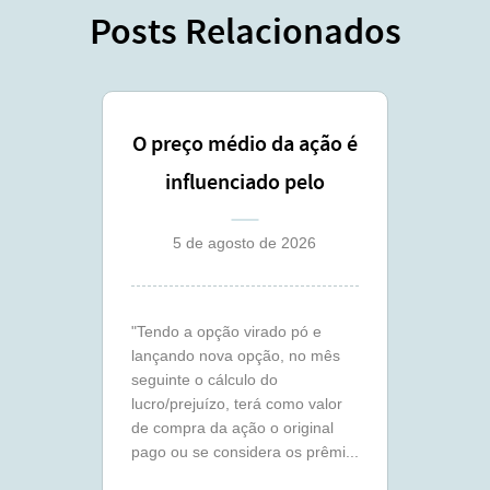
Posts Relacionados
O preço médio da ação é
influenciado pelo
lançamento coberto ?
5 de agosto de 2026
"Tendo a opção virado pó e
lançando nova opção, no mês
seguinte o cálculo do
lucro/prejuízo, terá como valor
de compra da ação o original
pago ou se considera os prêmi...