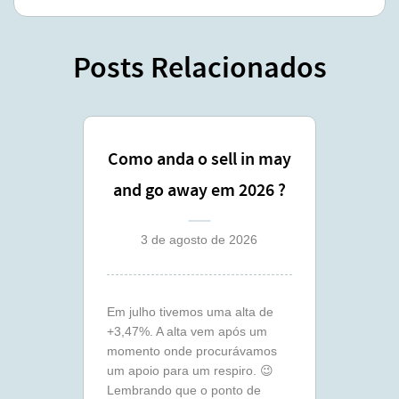
Posts Relacionados
Como anda o sell in may
and go away em 2026 ?
(julho)
3 de agosto de 2026
Em julho tivemos uma alta de
+3,47%. A alta vem após um
momento onde procurávamos
um apoio para um respiro. 😉
Lembrando que o ponto de