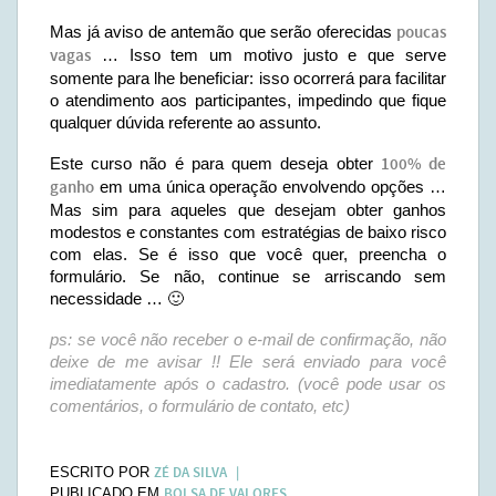
Mas já aviso de antemão que serão oferecidas
poucas
vagas
… Isso tem um motivo justo e que serve
somente para lhe beneficiar: isso ocorrerá para facilitar
o atendimento aos participantes, impedindo que fique
qualquer dúvida referente ao assunto.
Este curso não é para quem deseja obter
100% de
ganho
em uma única operação envolvendo opções …
Mas sim para aqueles que desejam obter ganhos
modestos e constantes com estratégias de baixo risco
com elas. Se é isso que você quer, preencha o
formulário. Se não, continue se arriscando sem
necessidade … 🙂
ps: se você não receber o e-mail de confirmação, não
deixe de me avisar !! Ele será enviado para você
imediatamente após o cadastro. (você pode usar os
comentários, o formulário de contato, etc)
ZÉ DA SILVA
ESCRITO POR
BOLSA DE VALORES
PUBLICADO EM
.