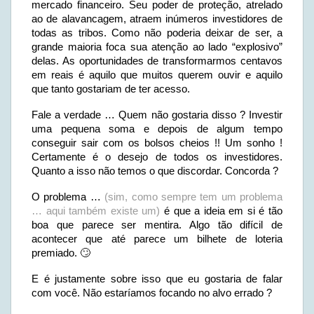
mercado financeiro. Seu poder de proteção, atrelado
ao de alavancagem, atraem inúmeros investidores de
todas as tribos. Como não poderia deixar de ser, a
grande maioria foca sua atenção ao lado “explosivo”
delas. As oportunidades de transformarmos centavos
em reais é aquilo que muitos querem ouvir e aquilo
que tanto gostariam de ter acesso.
Fale a verdade … Quem não gostaria disso ? Investir
uma pequena soma e depois de algum tempo
conseguir sair com os bolsos cheios !! Um sonho !
Certamente é o desejo de todos os investidores.
Quanto a isso não temos o que discordar. Concorda ?
O problema …
(sim, como sempre tem um problema
… aqui também existe um)
é que a ideia em si é tão
boa que parece ser mentira. Algo tão difícil de
acontecer que até parece um bilhete de loteria
premiado. 🙄
E é justamente sobre isso que eu gostaria de falar
com você. Não estaríamos focando no alvo errado ?