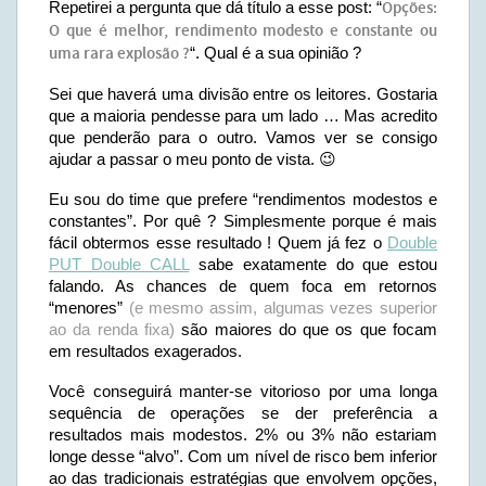
Repetirei a pergunta que dá título a esse post: “
Opções:
O que é melhor, rendimento modesto e constante ou
uma rara explosão ?
“. Qual é a sua opinião ?
Sei que haverá uma divisão entre os leitores. Gostaria
que a maioria pendesse para um lado … Mas acredito
que penderão para o outro. Vamos ver se consigo
ajudar a passar o meu ponto de vista. 😉
Eu sou do time que prefere “rendimentos modestos e
constantes”. Por quê ? Simplesmente porque é mais
fácil obtermos esse resultado ! Quem já fez o
Double
PUT Double CALL
sabe exatamente do que estou
falando. As chances de quem foca em retornos
“menores”
(e mesmo assim, algumas vezes superior
ao da renda fixa)
são maiores do que os que focam
em resultados exagerados.
Você conseguirá manter-se vitorioso por uma longa
sequência de operações se der preferência a
resultados mais modestos. 2% ou 3% não estariam
longe desse “alvo”. Com um nível de risco bem inferior
ao das tradicionais estratégias que envolvem opções,