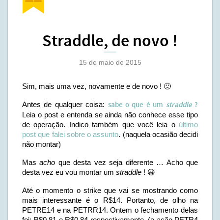
Straddle, de novo !
15 de maio de 2015
Sim, mais uma vez, novamente e de novo ! 🙂
Antes de qualquer coisa:
sabe o que é um
straddle
?
Leia o post e entenda se ainda não conhece esse tipo
de operação. Indico também que você leia o
último
post que falei sobre o assunto
. (naquela ocasião decidi
não montar)
Mas
acho
que desta vez seja diferente … Acho que
desta vez eu vou montar um
straddle
! 😀
Até o momento o strike que vai se mostrando como
mais interessante é o R$14. Portanto, de olho na
PETRE14 e na PETRR14. Ontem o fechamento delas
foi: R$0,81 e R$0,84 respectivamente. (a ação PETR4