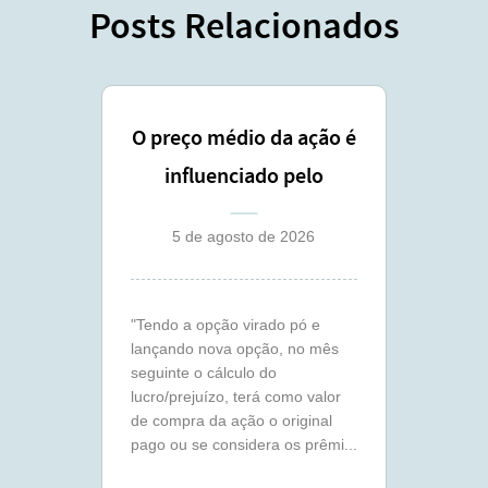
Posts Relacionados
O preço médio da ação é
influenciado pelo
lançamento coberto ?
5 de agosto de 2026
"Tendo a opção virado pó e
lançando nova opção, no mês
seguinte o cálculo do
lucro/prejuízo, terá como valor
de compra da ação o original
pago ou se considera os prêmi...