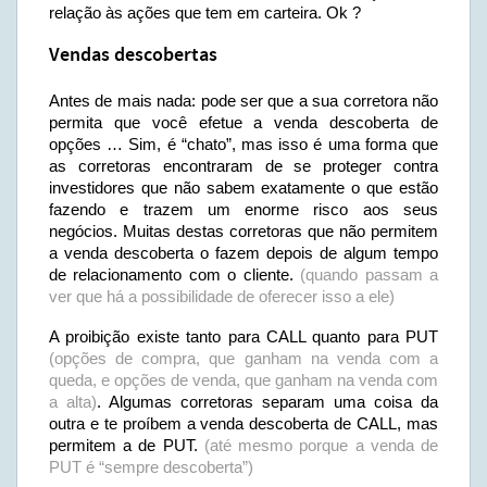
relação às ações que tem em carteira. Ok ?
Vendas descobertas
Antes de mais nada: pode ser que a sua corretora não
permita que você efetue a venda descoberta de
opções … Sim, é “chato”, mas isso é uma forma que
as corretoras encontraram de se proteger contra
investidores que não sabem exatamente o que estão
fazendo e trazem um enorme risco aos seus
negócios. Muitas destas corretoras que não permitem
a venda descoberta o fazem depois de algum tempo
de relacionamento com o cliente.
(quando passam a
ver que há a possibilidade de oferecer isso a ele)
A proibição existe tanto para CALL quanto para PUT
(opções de compra, que ganham na venda com a
queda, e opções de venda, que ganham na venda com
a alta)
. Algumas corretoras separam uma coisa da
outra e te proíbem a venda descoberta de CALL, mas
permitem a de PUT.
(até mesmo porque a venda de
PUT é “sempre descoberta”)