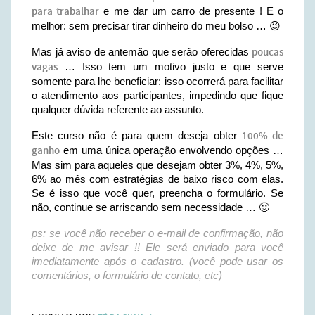
para trabalhar
e me dar um carro de presente ! E o
melhor: sem precisar tirar dinheiro do meu bolso … 😉
Mas já aviso de antemão que serão oferecidas
poucas
vagas
… Isso tem um motivo justo e que serve
somente para lhe beneficiar: isso ocorrerá para facilitar
o atendimento aos participantes, impedindo que fique
qualquer dúvida referente ao assunto.
Este curso não é para quem deseja obter
100% de
ganho
em uma única operação envolvendo opções …
Mas sim para aqueles que desejam obter 3%, 4%, 5%,
6% ao mês com estratégias de baixo risco com elas.
Se é isso que você quer, preencha o formulário. Se
não, continue se arriscando sem necessidade … 🙂
ps: se você não receber o e-mail de confirmação, não
deixe de me avisar !! Ele será enviado para você
imediatamente após o cadastro. (você pode usar os
comentários, o formulário de contato, etc)