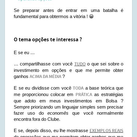
Se preparar antes de entrar em uma batalha é
fundamental para obtermos a vitória ! 😀
O tema opções te interessa ?
E se eu …
… compartilhasse com você
TUDO
o que sei sobre o
investimento em opções e que me permite obter
ganhos
ACIMA DA MÉDIA
?
E se eu dividisse com você
TODA
a base teórica que
me proporcionou colocar em
PRÁTICA
as estratégias
que adoto em meus investimentos em Bolsa ?
Sempre priorizando um linguajar simples sem precisar
fazer uso do
economês
que você normalmente
encontra fora do Clube.
E se, depois disso, eu lhe mostrasse
EXEMPLOS REAIS
de operações que me permitem obter ganhos que me