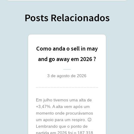
Posts Relacionados
Como anda o sell in may
and go away em 2026 ?
(julho)
3 de agosto de 2026
Em julho tivemos uma alta de
+3,47%. A alta vem após um
momento onde procurávamos
um apoio para um respiro. 😉
Lembrando que o ponto de
partida em 2026 foi o 187.318