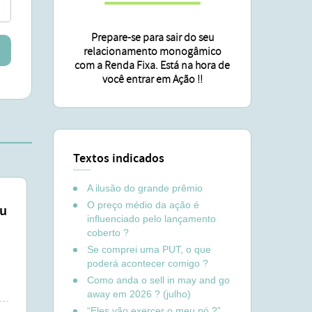
Prepare-se para sair do seu
relacionamento monogâmico
com a Renda Fixa. Está na hora de
você entrar em Ação !!
Textos indicados
A ilusão do grande prêmio
O preço médio da ação é
eu
influenciado pelo lançamento
coberto ?
Se comprei uma PUT, o que
poderá acontecer comigo ?
Como anda o sell in may and go
away em 2026 ? (julho)
“Eles vão exercer o meu pó ?”