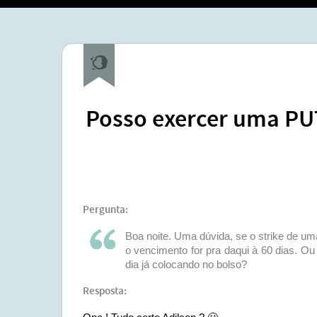
Posso exercer uma PUT
Pergunta:
Boa noite. Uma dúvida, se o strike de uma
o vencimento for pra daqui à 60 dias. Ou
dia já colocando no bolso?
Resposta: