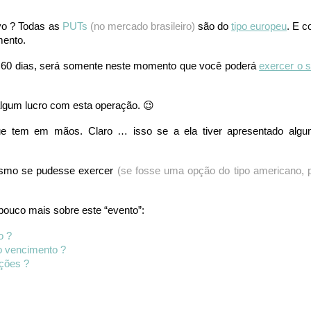
vo ? Todas as
PUTs
(no mercado brasileiro)
são do
tipo europeu
. E 
mento.
 60 dias, será somente neste momento que você poderá
exercer o 
lgum lucro com esta operação. 😉
 tem em mãos. Claro … isso se a ela tiver apresentado alg
mesmo se pudesse exercer
(se fosse uma opção do tipo americano, 
 pouco mais sobre este “evento”:
o ?
o vencimento ?
pções ?