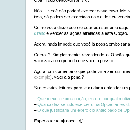
Opa ! Tudo certo Adilson ? 🙂
Não … você não poderá exercer neste caso. Moti
isso, só podem ser exercidas no dia do seu venci
Como você disse que ele ocorrerá somente daqui
direito
e vender as ações atreladas a esta Opção.
Agora, nada impede que você já possa embolsar a
Como ? Simplesmente revendendo a Opção que
valorização no período que você a possui.
Agora, um comentário que pode vir a ser útil: 
exemplo)
, valeria a pena ?
Sugiro estas leituras para te ajudar a entender um
–
Quem exerce uma opção, exerce por qual motiv
–
Quando faz sentido exercer uma Opção antes d
–
O que justificaria um exercício antecipado de O
Esperto ter te ajudado ! 🙂