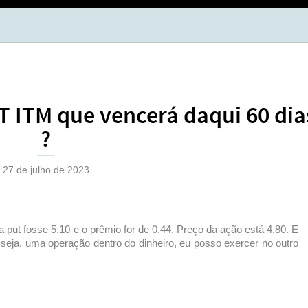
BOL
OPÇ
 ITM que vencerá daqui 60 dia
?
27 de julho de 2023
 put fosse 5,10 e o prêmio for de 0,44. Preço da ação está 4,80. E
 seja, uma operação dentro do dinheiro, eu posso exercer no outro