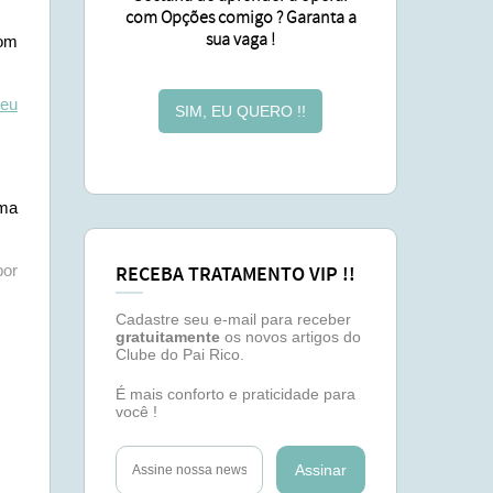
com Opções comigo ? Garanta a
sua vaga !
com
seu
SIM, EU QUERO !!
uma
por
RECEBA TRATAMENTO VIP !!
Cadastre seu e-mail para receber
gratuitamente
os novos artigos do
Clube do Pai Rico.
É mais conforto e praticidade para
você !
Assinar