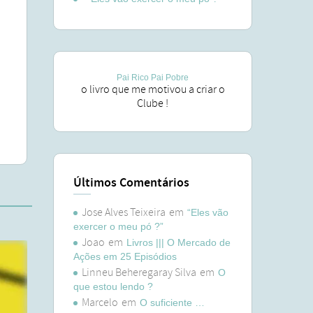
Pai Rico Pai Pobre
o livro que me motivou a criar o
Clube !
Últimos Comentários
Jose Alves Teixeira
em
“Eles vão
exercer o meu pó ?”
Joao
em
Livros ||| O Mercado de
Ações em 25 Episódios
Linneu Beheregaray Silva
em
O
que estou lendo ?
Marcelo
em
O suficiente …