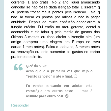
corrente. 1 ano grátis. No 2 ano liguei ameaçando
cancelar se não fosse dada isenção total. Disseram q
eu poderia trocar meus pontos pela isenção. Falei q
não. Ia trocar os pontos por milhas e não ia pagar
anuidade. Depois de muita confusão cancelaram a
função crédito. Fui então no meu gerente, contei o
acontecido e ele falou q pela média de gastos dos
últimos 3 meses eu tinha direito a isenção sim (um
amigo comprou uma viagem pra Europa no meu
cartao 1 mes antes). Falou q todo ano, 3 meses antes
da renovação eu tente aumentar os gastos no cartao
pra ter esse direito.
@Zé da Silva:
Acho que é a primeira vez que vejo o
“senão cancelo” ir até o final. 🙂
Eu venho pensando em adotar esta
estratégia em outros casos … mas é
assunto para outro post. 😉
Responder