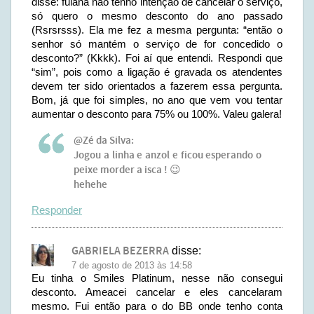
disse: fulana não tenho intenção de cancelar o serviço,
só quero o mesmo desconto do ano passado
(Rsrsrsss). Ela me fez a mesma pergunta: “então o
senhor só mantém o serviço de for concedido o
desconto?” (Kkkk). Foi aí que entendi. Respondi que
“sim”, pois como a ligação é gravada os atendentes
devem ter sido orientados a fazerem essa pergunta.
Bom, já que foi simples, no ano que vem vou tentar
aumentar o desconto para 75% ou 100%. Valeu galera!
@Zé da Silva:
Jogou a linha e anzol e ficou esperando o
peixe morder a isca ! 😉
hehehe
Responder
GABRIELA BEZERRA
disse:
7 de agosto de 2013 às 14:58
Eu tinha o Smiles Platinum, nesse não consegui
desconto. Ameacei cancelar e eles cancelaram
mesmo. Fui então para o do BB onde tenho conta