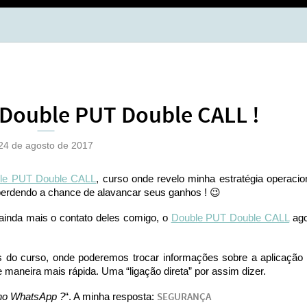
BOL
OPÇ
 Double PUT Double CALL !
24 de agosto de 2017
le PUT Double CALL
, curso onde revelo minha estratégia operacio
erdendo a chance de alavancar seus ganhos ! 😉
r ainda mais o contato deles comigo, o
Double PUT Double CALL
ago
 do curso, onde poderemos trocar informações sobre a aplicação
maneira mais rápida. Uma “ligação direta” por assim dizer.
no WhatsApp ?
“. A minha resposta:
SEGURANÇA