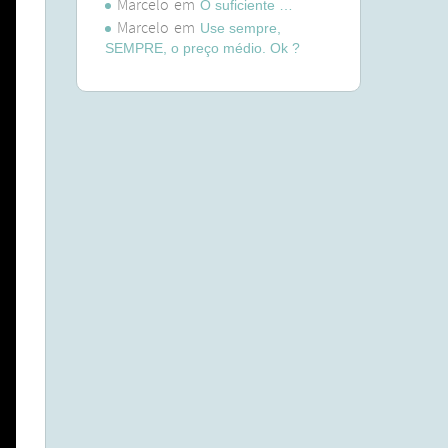
Marcelo
em
O suficiente …
Marcelo
em
Use sempre,
SEMPRE, o preço médio. Ok ?