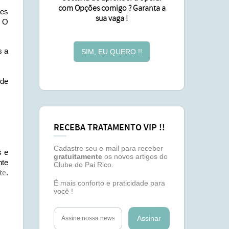
com Opções comigo ? Garanta a
tes
sua vaga !
. O
s a
SIM, EU QUERO !!
de
RECEBA TRATAMENTO VIP !!
Cadastre seu e-mail para receber
s e
gratuitamente
os novos artigos do
nte
Clube do Pai Rico.
te
.
É mais conforto e praticidade para
você !
Assinar