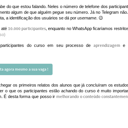
e do que estou falando. Neles o número de telefone dos participan
edimento algum de que alguém pegue seu número. Já no Telegram não
a, a identificação dos usuários se dá por
username
. 😉
 até
10.000 participantes
, enquanto no WhatsApp ficaríamos restrito
so)
 participantes do curso em seu processo de
aprendizagem
e 
ta agora mesmo a sua vaga !
egar os primeiros relatos dos alunos que já concluíram os estudo
r o que os participantes estão achando do curso é muito importa
m. É desta forma que posso ir
melhorando o conteúdo constantemen