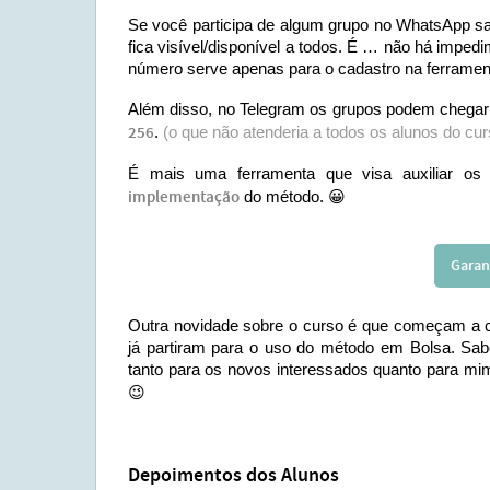
Se você participa de algum grupo no WhatsApp sab
fica visível/disponível a todos. É … não há imp
número serve apenas para o cadastro na ferrament
Além disso, no Telegram os grupos podem chegar
256
.
(o que não atenderia a todos os alunos do cur
É mais uma ferramenta que visa auxiliar os
implementação
do método. 😀
Garan
Outra novidade sobre o curso é que começam a ch
já partiram para o uso do método em Bolsa. Sabe
tanto para os novos interessados quanto para mi
😉
Depoimentos dos Alunos