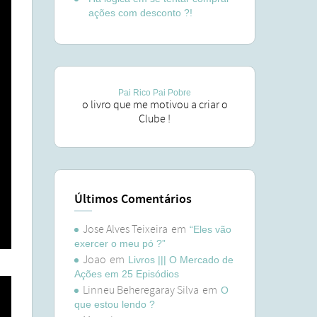
ações com desconto ?!
Pai Rico Pai Pobre
o livro que me motivou a criar o
Clube !
Últimos Comentários
Jose Alves Teixeira
em
“Eles vão
exercer o meu pó ?”
Joao
em
Livros ||| O Mercado de
Ações em 25 Episódios
Linneu Beheregaray Silva
em
O
que estou lendo ?