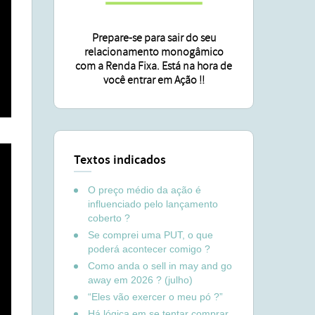
Prepare-se para sair do seu
relacionamento monogâmico
com a Renda Fixa. Está na hora de
você entrar em Ação !!
Textos indicados
O preço médio da ação é
influenciado pelo lançamento
coberto ?
Se comprei uma PUT, o que
poderá acontecer comigo ?
Como anda o sell in may and go
away em 2026 ? (julho)
“Eles vão exercer o meu pó ?”
Há lógica em se tentar comprar