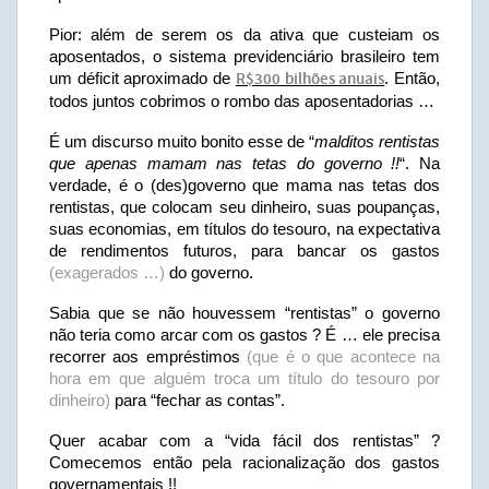
Pior: além de serem os da ativa que custeiam os
aposentados, o sistema previdenciário brasileiro tem
um déficit aproximado de
R$300 bilhões anuais
. Então,
todos juntos cobrimos o rombo das aposentadorias …
É um discurso muito bonito esse de “
malditos rentistas
que apenas mamam nas tetas do governo !!
“. Na
verdade, é o (des)governo que mama nas tetas dos
rentistas, que colocam seu dinheiro, suas poupanças,
suas economias, em títulos do tesouro, na expectativa
de rendimentos futuros, para bancar os gastos
(exagerados …)
do governo.
Sabia que se não houvessem “rentistas” o governo
não teria como arcar com os gastos ? É … ele precisa
recorrer aos empréstimos
(que é o que acontece na
hora em que alguém troca um título do tesouro por
dinheiro)
para “fechar as contas”.
Quer acabar com a “vida fácil dos rentistas” ?
Comecemos então pela racionalização dos gastos
governamentais !!