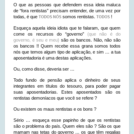
O que as pessoas que defendem essa ideia maluca
de “fora rentistas” precisam entender, de uma vez por
todas, é que
TODOS NÓS
somos rentistas.
TODOS
!
Esqueça aquela ideia idiota que te falaram, que quem
come os recursos do “governo”
(que não é do
governo, é seu e meu)
são os bancos. Não, não são
os bancos !! Quem recebe essa grana somos todos
nós que temos algum tipo de aplicação, e sim … a tua
aposentadoria é uma destas aplicações.
Ou, como disse, deveria ser …
Todo fundo de pensão aplica o dinheiro de seus
integrantes em títulos do tesouro, para poder pagar
suas aposentadorias. Estes aposentados são os
rentistas demoníacos que você se refere ?
Ou existem os maus rentistas e os bons ?
Sério … esqueça esse papinho de que os rentistas
são o problema do país. Quem eles são ? São os que
mamam nas tetas do governo … os que têm regalias