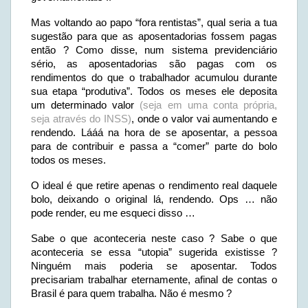
Mas voltando ao papo “fora rentistas”, qual seria a tua
sugestão para que as aposentadorias fossem pagas
então ? Como disse, num sistema previdenciário
sério, as aposentadorias são pagas com os
rendimentos do que o trabalhador acumulou durante
sua etapa “produtiva”. Todos os meses ele deposita
um determinado valor
(seja em uma conta própria,
seja através do INSS)
, onde o valor vai aumentando e
rendendo. Lááá na hora de se aposentar, a pessoa
para de contribuir e passa a “comer” parte do bolo
todos os meses.
O ideal é que retire apenas o rendimento real daquele
bolo, deixando o original lá, rendendo. Ops … não
pode render, eu me esqueci disso …
Sabe o que aconteceria neste caso ? Sabe o que
aconteceria se essa “utopia” sugerida existisse ?
Ninguém mais poderia se aposentar. Todos
precisariam trabalhar eternamente, afinal de contas o
Brasil é para quem trabalha. Não é mesmo ?