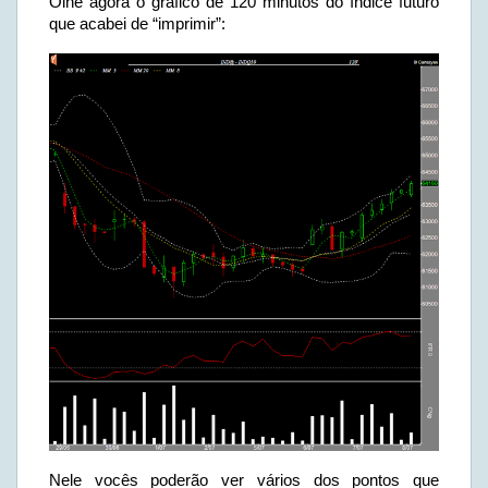
Olhe agora o gráfico de 120 minutos do índice futuro
que acabei de “imprimir”:
Nele vocês poderão ver vários dos pontos que