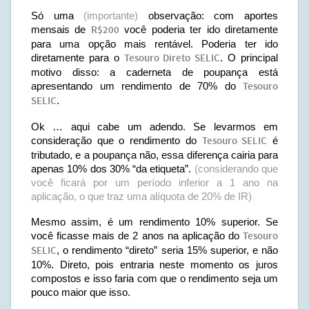
Só uma
(importante)
observação: com aportes
mensais de
R$200
você poderia ter ido diretamente
para uma opção mais rentável. Poderia ter ido
diretamente para o
Tesouro Direto SELIC
. O principal
motivo disso: a caderneta de poupança está
apresentando um rendimento de 70% do
Tesouro
SELIC
.
Ok … aqui cabe um adendo. Se levarmos em
consideração que o rendimento do
Tesouro SELIC
é
tributado, e a poupança não, essa diferença cairia para
apenas 10% dos 30% “da etiqueta”.
(considerando que
você ficará por um período inferior a 1 ano na
aplicação, o que traz uma alíquota de 20% de IR)
Mesmo assim, é um rendimento 10% superior. Se
você ficasse mais de 2 anos na aplicação do
Tesouro
SELIC
, o rendimento “direto” seria 15% superior, e não
10%. Direto, pois entraria neste momento os juros
compostos e isso faria com que o rendimento seja um
pouco maior que isso.