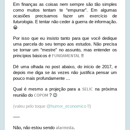
Em finanças as coisas nem sempre são tão simples
como muitos tentam te “empurrar”. Em algumas
ocasiões precisamos fazer um exercício de
futurologia
. E tentar não ceder à guerra de informação.
😀
Por isso que eu insisto tanto para que você dedique
uma parcela do seu tempo aos estudos. Não precisa
se tornar um “mestre” no assunto, mas entender os
princípios básicos é
FUNDAMENTAL
!!
Dê uma olhada no post abaixo, do início de 2017, e
depois me diga se às vezes não justifica pensar um
pouco mais profundamente …
Qual é mesmo a projeção para a
SELIC
na próxima
reunião do
COPOM
? 😉
(valeu pelo toque
@humor_economico
!!)
—–
Não, não estou sendo
alarmista
.