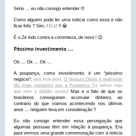
Sério … eu não consigo entender !!!
Como alguém pode ler uma notícia como essa e não
ficar feliz ? Sim,
FELIZ
!! 😀
É o Zé indo contra a correnteza, de novo ! 😉
Péssimo investimento …
Ok … Ok … Ok …
A poupança, como investimento, é um “péssimo
negócio”.
(leia este post,
O Tesouro Direto é realmente
tão mais vantajoso que a Poupança ?
,e talvez veja
que nem é tãããão assim)
Mas e o fato de que os
brasileiros conseguiram acumular dinheiro, ao
contrário do que víamos acontecendo nos últimos
anos … ninguém leva em consideração ?
Eu não consigo entender essa perseguição que
algumas pessoas têm em relação à poupança. Era
para vermos uma grande comemoração com a notícia