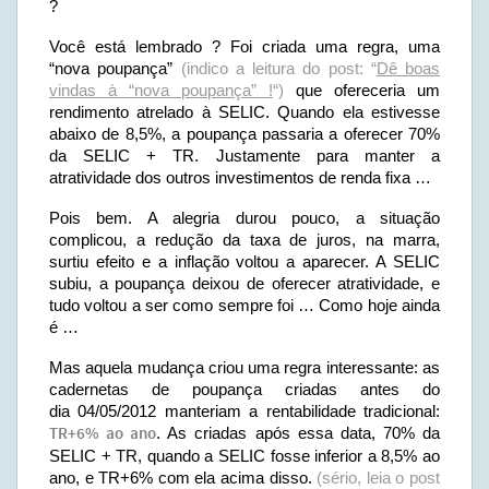
?
Você está lembrado ? Foi criada uma regra, uma
“nova poupança”
(indico a leitura do post: “
Dê boas
vindas à “nova poupança” !
“)
que ofereceria um
rendimento atrelado à SELIC. Quando ela estivesse
abaixo de 8,5%, a poupança passaria a oferecer 70%
da SELIC + TR. Justamente para manter a
atratividade dos outros investimentos de renda fixa …
Pois bem. A alegria durou pouco, a situação
complicou, a redução da taxa de juros, na marra,
surtiu efeito e a inflação voltou a aparecer. A SELIC
subiu, a poupança deixou de oferecer atratividade, e
tudo voltou a ser como sempre foi … Como hoje ainda
é …
Mas aquela mudança criou uma regra interessante: as
cadernetas de poupança criadas antes do
dia 04/05/2012 manteriam a rentabilidade tradicional:
TR+6% ao ano
. As criadas após essa data, 70% da
SELIC + TR, quando a SELIC fosse inferior a 8,5% ao
ano, e TR+6% com ela acima disso.
(sério, leia o post