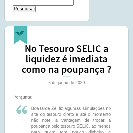
Pesquisar
por:
No Tesouro SELIC a
liquidez é imediata
como na poupança ?
5 de junho de 2020
Pergunta:
Boa tarde Zé, fiz algumas simulações no
site do tesouro direto e até o momento
não notei a vantagem de trocar a
poupança pelo tesouro SELIC, ao menos
para quem tem pouco dinheiro e