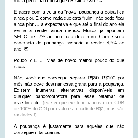
muita gente não consegue resistir a isso. 🙁
E agora com a volta da “nova” poupança a coisa fica
ainda pior. E como nada que está “ruim” não pode ficar
ainda pior … a expectativa é que até o final do ano ela
venha a render ainda menos. Muitos já apontam
SELIC nos 7% ao ano para dezembro. Com isso a
caderneta de poupança passaria a render 4,9% ao
ano. 😯
Pouco ? É … Mas de novo: melhor pouco do que
nada.
Não, você que consegue separar R$50, R$100 por
mês não deve destinar essa grana para a poupança.
Existem inúmeras alternativas disponíveis em
qualquer banco/corretora para esse patamar de
investimento.
(eu sei que existem bancos com CDB
de 100% do CDI para valores a partir de R$1, mas são
raridades !)
A poupança é justamente para aqueles que não
conseguem tal quantia.