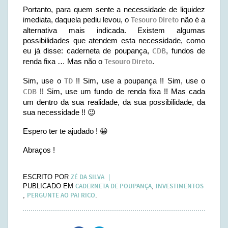
Portanto, para quem sente a necessidade de liquidez
imediata, daquela pediu levou, o
Tesouro Direto
não é a
alternativa mais indicada. Existem algumas
possibilidades que atendem esta necessidade, como
eu já disse: caderneta de poupança,
CDB
, fundos de
renda fixa … Mas não o
Tesouro Direto
.
Sim, use o
TD
!! Sim, use a poupança !! Sim, use o
CDB
!! Sim, use um fundo de renda fixa !! Mas cada
um dentro da sua realidade, da sua possibilidade, da
sua necessidade !! 😉
Espero ter te ajudado ! 😀
Abraços !
ZÉ DA SILVA
ESCRITO POR
CADERNETA DE POUPANÇA
INVESTIMENTOS
PUBLICADO EM
,
PERGUNTE AO PAI RICO
,
.