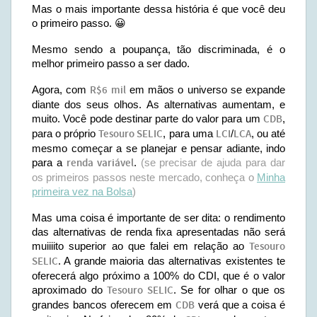
Mas o mais importante dessa história é que você deu
o primeiro passo. 😀
Mesmo sendo a poupança, tão discriminada, é o
melhor primeiro passo a ser dado.
Agora, com
R$6 mil
em mãos o universo se expande
diante dos seus olhos. As alternativas aumentam, e
muito. Você pode destinar parte do valor para um
CDB
,
para o próprio
Tesouro SELIC
, para uma
LCI
/
LCA
, ou até
mesmo começar a se planejar e pensar adiante, indo
para a
renda variável
.
(se precisar de ajuda para dar
os primeiros passos neste mercado, conheça o
Minha
primeira vez na Bolsa
)
Mas uma coisa é importante de ser dita: o rendimento
das alternativas de renda fixa apresentadas não será
muiiiito superior ao que falei em relação ao
Tesouro
SELIC
. A grande maioria das alternativas existentes te
oferecerá algo próximo a 100% do CDI, que é o valor
aproximado do
Tesouro SELIC
. Se for olhar o que os
grandes bancos oferecem em
CDB
verá que a coisa é