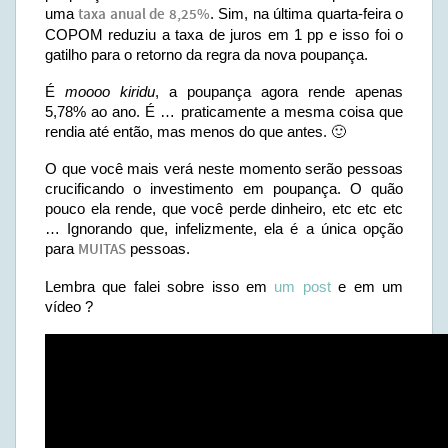
uma
taxa anual de 8,25%
. Sim, na última quarta-feira o
COPOM reduziu a taxa de juros em 1 pp e isso foi o
gatilho para o retorno da regra da nova poupança.
É
moooo kiridu
, a poupança agora rende apenas
5,78% ao ano. É … praticamente a mesma coisa que
rendia até então, mas menos do que antes. 🙂
O que você mais verá neste momento serão pessoas
crucificando o investimento em poupança. O quão
pouco ela rende, que você perde dinheiro, etc etc etc
… Ignorando que, infelizmente, ela é a única opção
para
MUITAS
pessoas.
Lembra que falei sobre isso em
um post
e em um
vídeo ?