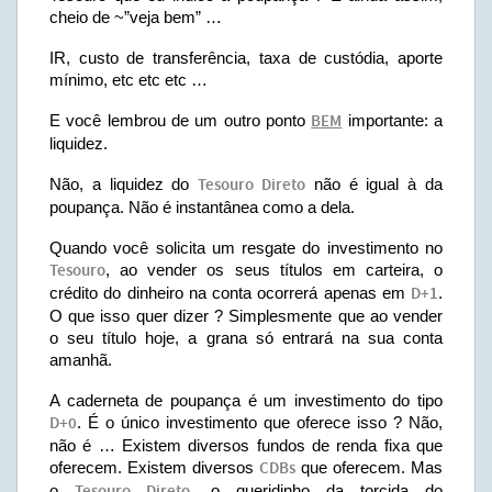
cheio de ~”veja bem” …
IR, custo de transferência, taxa de custódia, aporte
mínimo, etc etc etc …
E você lembrou de um outro ponto
BEM
importante: a
liquidez.
Não, a liquidez do
Tesouro Direto
não é igual à da
poupança. Não é instantânea como a dela.
Quando você solicita um resgate do investimento no
Tesouro
, ao vender os seus títulos em carteira, o
crédito do dinheiro na conta ocorrerá apenas em
D+1
.
O que isso quer dizer ? Simplesmente que ao vender
o seu título hoje, a grana só entrará na sua conta
amanhã.
A caderneta de poupança é um investimento do tipo
D+0
. É o único investimento que oferece isso ? Não,
não é … Existem diversos fundos de renda fixa que
oferecem. Existem diversos
CDBs
que oferecem. Mas
o
, o queridinho da torcida do