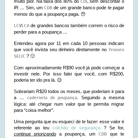
muito pior. Na faixa dos 80% do
CDI
, sem descontar o
IR … Sim, um
CDB
de um grande banco pode te pagar
menos do que a poupança paga. 😯
LCI
/
LCA
de grandes bancos também correm o risco de
perder para a poupança …
Entendeu agora por 11 em cada 10 pessoas indicam
que você invista seu dinheiro diretamente no
Tesouro
SELIC
? 🙂
Com aproximadamente R$90 você já pode começar a
investir nele. Por isso falei que você, com R$200,
poderia ter ido pra lá. 😉
Sobrariam R$20 todos os meses, que poderiam ir para
a …
caderneta de poupança
. Seguindo a mesma
lógica: até chegar num valor que te permita migrar
para “coisa melhor”.
Uma pergunta que eu esqueci de te fazer: esse valor é
referente ao teu
colchão de segurança
? Se for,
continue priorizando
a poupança, um
CDB
que te