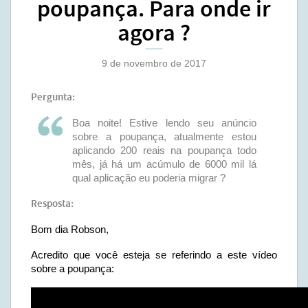
poupança. Para onde ir
agora ?
9 de novembro de 2017
Pergunta:
Boa noite! Estive lendo seu anúncio
sobre a poupança, atualmente estou
aplicando 200 reais na poupança todo
mês, já há um acúmulo de 6000 mil lá
qual aplicação eu poderia migrar ?
Resposta:
Bom dia Robson,
Acredito que você esteja se referindo a este vídeo
sobre a poupança: