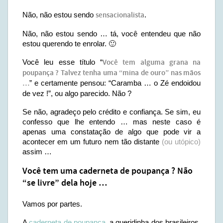
Não, não estou sendo
sensacionalista
.
Não, não estou sendo … tá, você entendeu que não
estou querendo te enrolar. 🙂
Você leu esse título “
Você tem alguma grana na
poupança ? Talvez tenha uma “mina de ouro” nas mãos
…
” e certamente pensou: “Caramba … o Zé endoidou
de vez !”, ou algo parecido. Não ?
Se não, agradeço pelo crédito e confiança. Se sim, eu
confesso que lhe entendo … mas neste caso é
apenas uma constatação de algo que pode vir a
acontecer em um futuro nem tão distante
(ou utópico)
assim …
Você tem uma caderneta de poupança ? Não
“se livre” dela hoje …
Vamos por partes.
A
caderneta de poupança
, a queridinha dos brasileiros,