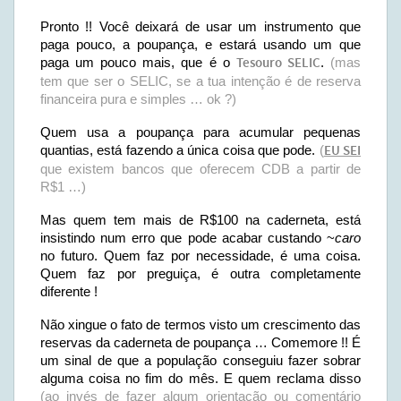
Pronto !! Você deixará de usar um instrumento que
paga pouco, a poupança, e estará usando um que
paga um pouco mais, que é o
Tesouro SELIC
.
(mas
tem que ser o SELIC, se a tua intenção é de reserva
financeira pura e simples … ok ?)
Quem usa a poupança para acumular pequenas
quantias, está fazendo a única coisa que pode.
(
EU SEI
que existem bancos que oferecem CDB a partir de
R$1 …)
Mas quem tem mais de R$100 na caderneta, está
insistindo num erro que pode acabar custando ~
caro
no futuro. Quem faz por necessidade, é uma coisa.
Quem faz por preguiça, é outra completamente
diferente !
Não xingue o fato de termos visto um crescimento das
reservas da caderneta de poupança … Comemore !! É
um sinal de que a população conseguiu fazer sobrar
alguma coisa no fim do mês. E quem reclama disso
(ao invés de fazer algum orientação ou comentário