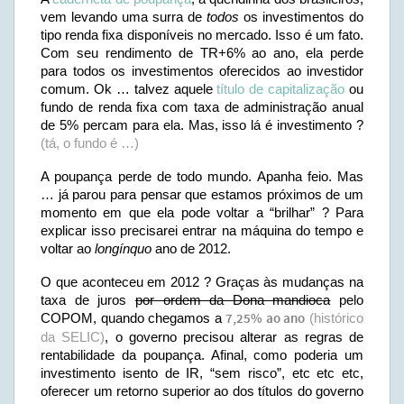
vem levando uma surra de
todos
os investimentos do
tipo renda fixa disponíveis no mercado. Isso é um fato.
Com seu rendimento de TR+6% ao ano, ela perde
para todos os investimentos oferecidos ao investidor
comum. Ok … talvez aquele
título de capitalização
ou
fundo de renda fixa com taxa de administração anual
de 5% percam para ela. Mas, isso lá é investimento ?
(tá, o fundo é …)
A poupança perde de todo mundo. Apanha feio. Mas
… já parou para pensar que estamos próximos de um
momento em que ela pode voltar a “brilhar” ? Para
explicar isso precisarei entrar na máquina do tempo e
voltar ao
longínquo
ano de 2012.
O que aconteceu em 2012 ? Graças às mudanças na
taxa de juros
por ordem da Dona mandioca
pelo
COPOM, quando chegamos a
7,25% ao ano
(
histórico
da SELIC
)
, o governo precisou alterar as regras de
rentabilidade da poupança. Afinal, como poderia um
investimento isento de IR, “sem risco”, etc etc etc,
oferecer um retorno superior ao dos títulos do governo