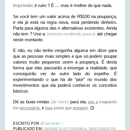
Repetindo
: é ruim ? É … mas é melhor do que nada.
Se você tem um valor acima de R$100 na poupança,
e ela já está na regra nova, está perdendo dinheiro.
Parta para alguma das
n
alternativas existentes. Ainda
não tem ? Use-a
(mesmo rendendo pouco)
até chegar
neste montante.
E não, eu não tenho vergonha alguma em dizer para
que as pessoas mais simples e que só podem poupar
valores muito pequenos usem a poupança. É desta
forma que elas passarão a enxergar a realidade, que
conseguirão ver do outro lado do espelho. É
experimentando o que há de “pior” no mundo dos
investimentos que ela poderá conhecer os conceitos
básicos.
Dê as boas-vindas
(de novo)
para ela,
use-a
enquanto
for
necessária
, e
fuja
assim que
possível
. 😉
ZÉ DA SILVA
ESCRITO POR
CADERNETA DE POUPANÇA
INVESTIMENTOS
PUBLICADO EM
,