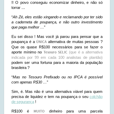
!! O povo conseguiu economizar dinheiro, e não só
torrar …
“
Ah Zé, eles estão xingando e reclamando por ter sido
a caderneta de poupança, e não outro investimento
que paga melhor …
”
Eu sei disso ! Mas você já parou para pensar que a
poupança é a
ÚNICA
alternativa de muitas pessoas ?
Que os quase R$100 necessários para se fazer o
aporte mínimo no
Tesouro SELIC
(que é a alternativa
indicada por 99 em cada 100 analistas de plantão)
podem ser uma fortuna para a maioria da população
brasileira ?
“
Mas no Tesouro Prefixado ou no IPCA é possível
com apenas R$30 …
”
Sim, é. Mas não é uma alternativa viável para quem
precisa de liquidez e tem na poupança o seu
colchão
de segurança
!
R$100 é
MUITO
dinheiro para uma parcela