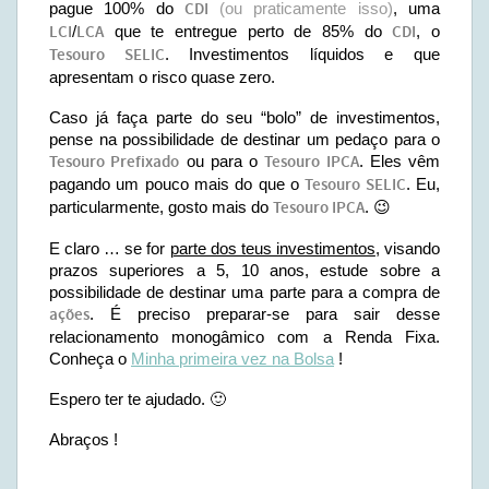
pague 100% do
CDI
(ou praticamente isso)
, uma
LCI
/
LCA
que te entregue perto de 85% do
CDI
, o
Tesouro SELIC
. Investimentos líquidos e que
apresentam o risco quase zero.
Caso já faça parte do seu “bolo” de investimentos,
pense na possibilidade de destinar um pedaço para o
Tesouro Prefixado
ou para o
Tesouro IPCA
. Eles vêm
pagando um pouco mais do que o
Tesouro SELIC
. Eu,
particularmente, gosto mais do
Tesouro IPCA
. 😉
E claro … se for
parte dos teus investimentos
, visando
prazos superiores a 5, 10 anos, estude sobre a
possibilidade de destinar uma parte para a compra de
ações
. É preciso preparar-se para sair desse
relacionamento monogâmico com a Renda Fixa.
Conheça o
Minha primeira vez na Bolsa
!
Espero ter te ajudado. 🙂
Abraços !