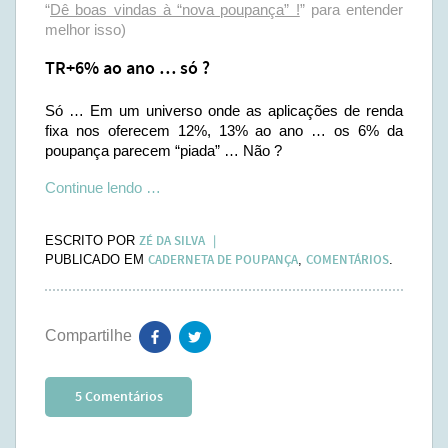
“
Dê boas vindas à “nova poupança” !
” para entender
melhor isso)
TR+6% ao ano … só ?
Só … Em um universo onde as aplicações de renda
fixa nos oferecem 12%, 13% ao ano … os 6% da
poupança parecem “piada” … Não ?
Continue lendo …
ZÉ DA SILVA
ESCRITO POR
CADERNETA DE POUPANÇA
COMENTÁRIOS
PUBLICADO EM
,
.
5 Comentários