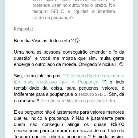
pretende usar no curto/médio prazo. No
tesouro SELIC a liquidez é imediata
como na poupança?
Resposta:
Bom dia Vinicius, tudo certo ? 🙂
Uma hora as pessoas conseguirão entender o “x da
questão”, e você me mostra que sim, muita gente
enxerga o outro lado da moeda. Obrigado Vinicius !! 😉
Sim, como falei no post “
O Tesouro Direto é realmente
tão mais vantajoso que a Poupança ?
” o lado
rentabilidade da coisa, para pequenos valores, é
indiferente para a poupança e o
Tesouro SELIC
. Sim, dá
na mesma !!
(se não acredita, leia o
post indicado
)
E eu pergunto: não é justamente para valores menores
que eu indico a poupança ? Não é justamente para
quem não conseguiu atingir os quase R$100
necessários para comprar uma fração de um título do
Tesouro que eu indico a poupança ? E ainda assim,