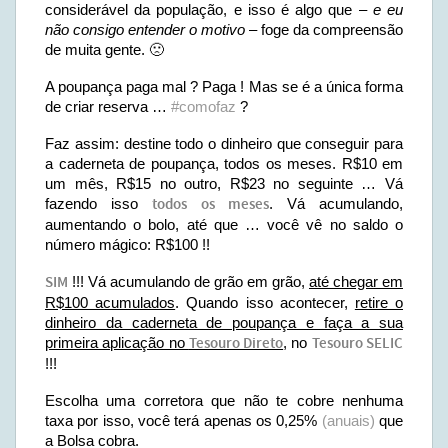
considerável da população, e isso é algo que –
e eu
não consigo entender o motivo
– foge da compreensão
de muita gente. 🙁
A poupança paga mal ? Paga ! Mas se é a única forma
de criar reserva …
#comofaz
?
Faz assim: destine todo o dinheiro que conseguir para
a caderneta de poupança, todos os meses. R$10 em
um mês, R$15 no outro, R$23 no seguinte … Vá
fazendo isso
todos os meses
. Vá acumulando,
aumentando o bolo, até que … você vê no saldo o
número mágico: R$100 !!
SIM
!!! Vá acumulando de grão em grão,
até chegar em
R$100 acumulados
. Quando isso acontecer,
retire o
dinheiro da caderneta de poupança e faça a sua
primeira aplicação no
Tesouro Direto
, no
Tesouro SELIC
!!!
Escolha uma corretora que não te cobre nenhuma
taxa por isso, você terá apenas os 0,25%
(anuais)
que
a Bolsa cobra.