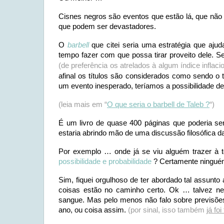
Cisnes negros são eventos que estão lá, que não
que podem ser devastadores.
O
barbell
que citei seria uma estratégia que aju
tempo fazer com que possa tirar proveito dele. S
(de preferência os atrelados à algum índice inflaci
afinal os títulos são considerados como sendo o
um evento inesperado, teríamos a possibilidade de
(leia mais em “
O que seria o barbell de Taleb ?
“)
É um livro de quase 400 páginas que poderia 
estaria abrindo mão de uma discussão filosófica d
Por exemplo … onde já se viu alguém trazer à 
possibilidade e probabilidade
? Certamente ninguém
Sim, fiquei orgulhoso de ter abordado tal assunto
coisas estão no caminho certo. Ok … talvez nem
sangue. Mas pelo menos não falo sobre previsões
ano, ou coisa assim.
(por sinal, isso também
já foi