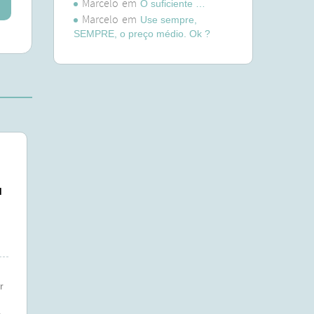
Marcelo
em
O suficiente …
Marcelo
em
Use sempre,
SEMPRE, o preço médio. Ok ?
u
?
r