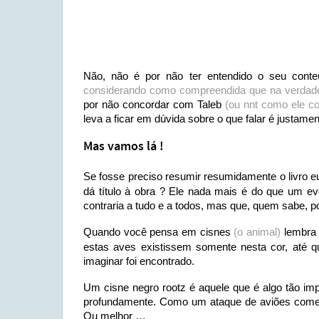
Não, não é por não ter entendido o seu cont
considerando como compreendida que na verdad
por não concordar com Taleb
(ou nnt como ele co
leva a ficar em dúvida sobre o que falar é justame
Mas vamos lá !
Se fosse preciso resumir resumidamente o livro eu
dá título à obra ? Ele nada mais é do que um even
contraria a tudo e a todos, mas que, quem sabe, po
Quando você pensa em cisnes
(o animal)
lembra 
estas aves existissem somente nesta cor, até 
imaginar foi encontrado.
Um cisne negro rootz é aquele que é algo tão i
profundamente. Como um ataque de aviões comer
Ou melhor …