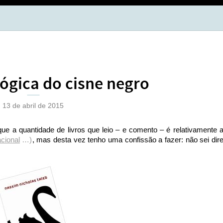
BOL
OPÇ
 lógica do cisne negro
13 de abril de 2015
 a quantidade de livros que leio – e comento – é relativamente a
cional
…)
, mas desta vez tenho uma confissão a fazer: não sei dire