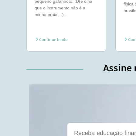
pequeno gafanhoto. :D(e olha
física
que o instrumento não é a
brasile
minha praia ...)...
Continue lendo
Cont
Assine 