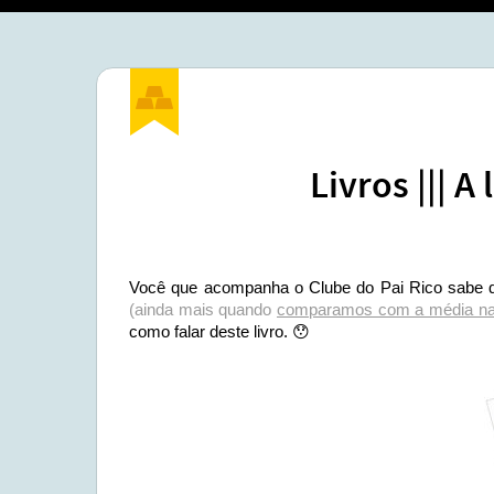
Livros ||| A
Você que acompanha o Clube do Pai Rico sabe que
(ainda mais quando
comparamos com a média na
como falar deste livro. 😯