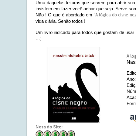
Uma daquelas leituras que servem para abrir su
insistem em fazer você achar que seja. Serve so
Não ! O que é abordado em “
A lógica do cisne ne
vida diária. Senão todos !
Um livro indicado para todos que gostam de usar
…)
A ló
Nas
Edit
Ano:
Ediç
Núme
Acab
Form
Nota do Site: