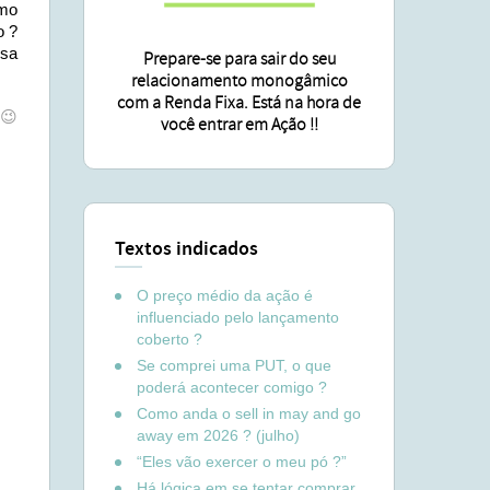
omo
o ?
ssa
Prepare-se para sair do seu
relacionamento monogâmico
com a Renda Fixa. Está na hora de
 😉
você entrar em Ação !!
Textos indicados
O preço médio da ação é
influenciado pelo lançamento
coberto ?
Se comprei uma PUT, o que
poderá acontecer comigo ?
Como anda o sell in may and go
away em 2026 ? (julho)
“Eles vão exercer o meu pó ?”
Há lógica em se tentar comprar