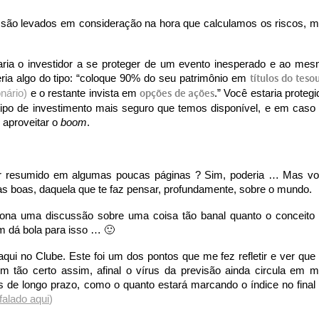
 são levados em consideração na hora que calculamos os riscos, 
daria o investidor a se proteger de um evento inesperado e ao me
eria algo do tipo: “coloque 90% do seu patrimônio em
títulos do teso
onário)
e o restante invista em
opções de ações
.” Você estaria protegi
 tipo de investimento mais seguro que temos disponível, e em caso
 aproveitar o
boom
.
ser resumido em algumas poucas páginas ? Sim, poderia … Mas v
as boas, daquela que te faz pensar, profundamente, sobre o mundo.
tona uma discussão sobre uma coisa tão banal quanto o conceito
 dá bola para isso … 🙂
 aqui no Clube. Este foi um dos pontos que me fez refletir e ver que
 tão certo assim, afinal o vírus da previsão ainda circula em 
 de longo prazo, como o quanto estará marcando o índice no final
 falado aqui
)