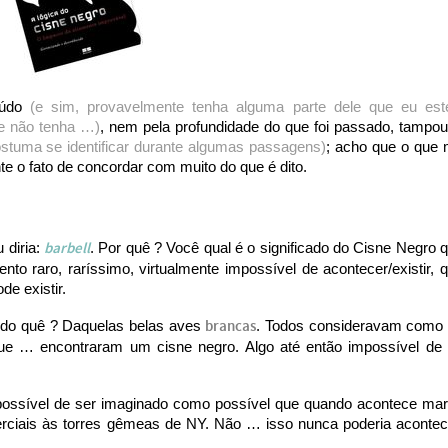
eúdo
(e sim, provavelmente tenha alguma parte dele que eu est
e não tenha …)
, nem pela profundidade do que foi passado, tampo
stuma se identificar durante algumas passagens)
; acho que o que
nte o fato de concordar com muito do que é dito.
 diria:
barbell
. Por quê ? Você qual é o significado do Cisne Negro 
to raro, raríssimo, virtualmente impossível de acontecer/existir, 
de existir.
do quê ? Daquelas belas aves
brancas
. Todos consideravam como
que … encontraram um cisne negro. Algo até então impossível de
mpossível de ser imaginado como possível que quando acontece ma
ciais às torres gêmeas de NY. Não … isso nunca poderia acontec