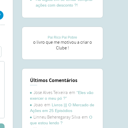
ações com desconto ?!
Pai Rico Pai Pobre
o livro que me motivou a criar o
Clube !
Últimos Comentários
Jose Alves Teixeira
em
“Eles vão
exercer o meu pó ?”
Joao
em
Livros ||| O Mercado de
Ações em 25 Episódios
Linneu Beheregaray Silva
em
O
que estou lendo ?