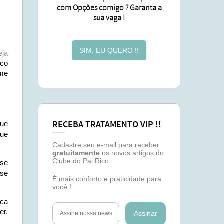
com Opções comigo ? Garanta a
sua vaga !
SIM, EU QUERO !!
eja
uco
 me
RECEBA TRATAMENTO VIP !!
que
que
Cadastre seu e-mail para receber
gratuitamente
os novos artigos do
Clube do Pai Rico.
 se
 se
É mais conforto e praticidade para
você !
rca
er.
Assinar