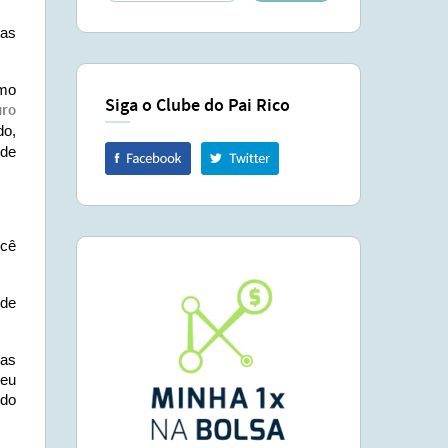
mas
smo
Siga o Clube do Pai Rico
uro
do,
 de
ocê
 de
 as
meu
 do